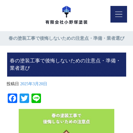
春の塗装工事で後悔しないための注意点・準備・業者選び
春の塗装工事で後悔しないための注意点・準備・
業者選び
投稿日
2025年3月20日
Fa
T
Li
ce
wi
ne
bo
tte
ok
r