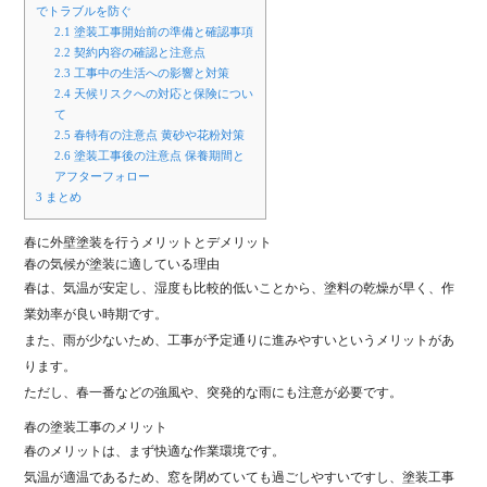
でトラブルを防ぐ
2.1
塗装工事開始前の準備と確認事項
2.2
契約内容の確認と注意点
2.3
工事中の生活への影響と対策
2.4
天候リスクへの対応と保険につい
て
2.5
春特有の注意点 黄砂や花粉対策
2.6
塗装工事後の注意点 保養期間と
アフターフォロー
3
まとめ
春に外壁塗装を行うメリットとデメリット
春の気候が塗装に適している理由
春は、気温が安定し、湿度も比較的低いことから、塗料の乾燥が早く、作
業効率が良い時期です。
また、雨が少ないため、工事が予定通りに進みやすいというメリットがあ
ります。
ただし、春一番などの強風や、突発的な雨にも注意が必要です。
春の塗装工事のメリット
春のメリットは、まず快適な作業環境です。
気温が適温であるため、窓を閉めていても過ごしやすいですし、塗装工事