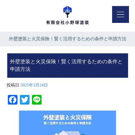
外壁塗装と火災保険！賢く活用するための条件と申請方法
外壁塗装と火災保険！賢く活用するための条件と
申請方法
投稿日
2025年3月24日
Fa
T
Li
ce
wi
ne
bo
tte
ok
r