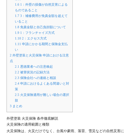
1.6
1：外壁の損傷が自然災害による
ものであること
1.7
3：補修費用が免責金額を超えて
いること
1.8
免責金額と自己負担額について
1.9
1：フランチャイズ方式
1.10
2：エクセス方式
1.11
申請にかかる期間と保険金支払
い
2
外壁塗装と火災保険 申請における注意
点
2.1
悪徳業者への注意喚起
2.2
被害状況の記録方法
2.3
保険会社への連絡と相談
2.4
申請におけるよくある間違いと対
策
2.5
火災保険適用が難しい場合の選択
肢
3
まとめ
外壁塗装 火災保険 条件徹底解説
火災保険の適用範囲と種類
火災保険は、火災だけでなく、台風や豪雨、落雷、雪災などの自然災害に