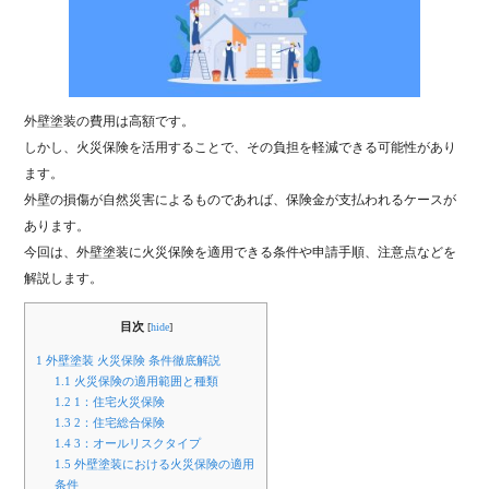
外壁塗装の費用は高額です。
しかし、火災保険を活用することで、その負担を軽減できる可能性があり
ます。
外壁の損傷が自然災害によるものであれば、保険金が支払われるケースが
あります。
今回は、外壁塗装に火災保険を適用できる条件や申請手順、注意点などを
解説します。
目次
[
hide
]
1
外壁塗装 火災保険 条件徹底解説
1.1
火災保険の適用範囲と種類
1.2
1：住宅火災保険
1.3
2：住宅総合保険
1.4
3：オールリスクタイプ
1.5
外壁塗装における火災保険の適用
条件