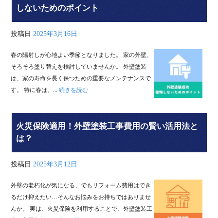
しないためのポイント
投稿日
2025年3月16日
春の陽射しが心地よい季節となりました。 家の外壁、
そろそろ塗り替えを検討していませんか。 外壁塗装
は、家の寿命を長く保つための重要なメンテナンスで
す。 特に春は、...
続きを読む
火災保険適用！外壁塗装工事費用の賢い活用法と
は？
投稿日
2025年3月12日
外壁の老朽化が気になる、でもリフォーム費用はでき
るだけ抑えたい…そんなお悩みをお持ちではありませ
んか。 実は、火災保険を利用することで、外壁塗装工