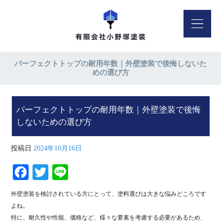
パーフェクトトップの耐用年数｜外壁塗装で後悔しないた
めの選び方
パーフェクトトップの耐用年数｜外壁塗装で後悔
しないための選び方
投稿日
2024年10月16日
Fa
T
Li
ce
wi
ne
外壁塗装を検討されている方にとって、塗料選びは大きな悩みどころです
bo
tte
よね。
ok
r
特に、耐久性や性能、価格など、様々な要素を考慮する必要があるため、