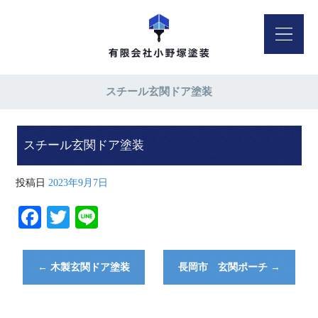
スチール玄関ドア塗装
スチール玄関ドア塗装
投稿日
2023年9月7日
Fa
T
Li
ce
wi
ne
bo
tte
←
木製玄関ドア塗装
長岡市 玄関ポーチ
→
ok
r