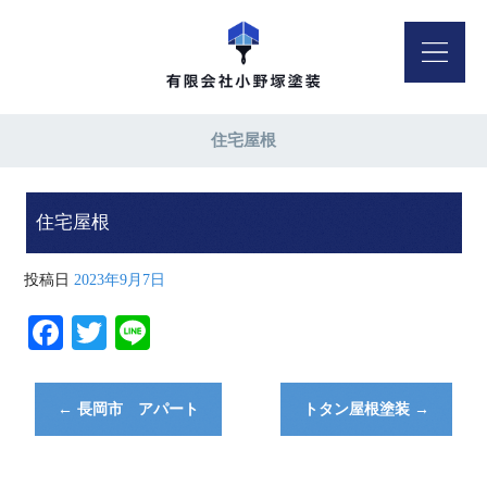
住宅屋根
住宅屋根
投稿日
2023年9月7日
Fa
T
Li
ce
wi
ne
bo
tte
←
長岡市 アパート
トタン屋根塗装
→
ok
r