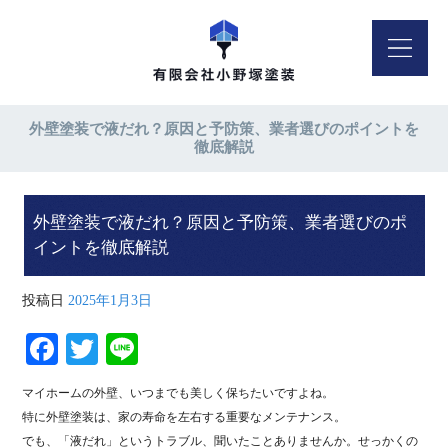
外壁塗装で液だれ？原因と予防策、業者選びのポイントを
徹底解説
外壁塗装で液だれ？原因と予防策、業者選びのポ
イントを徹底解説
投稿日
2025年1月3日
Fa
T
Li
ce
wi
ne
マイホームの外壁、いつまでも美しく保ちたいですよね。
bo
tte
特に外壁塗装は、家の寿命を左右する重要なメンテナンス。
ok
r
でも、「液だれ」というトラブル、聞いたことありませんか。せっかくの