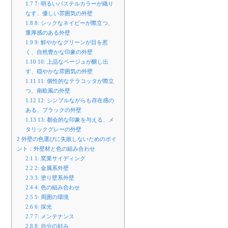
1.7
7: 明るいパステルカラーが織り
なす、優しい雰囲気の外壁
1.8
8: シックなネイビーが際立つ、
重厚感のある外壁
1.9
9: 鮮やかなグリーンが目を惹
く、自然豊かな印象の外壁
1.10
10: 上品なベージュが醸し出
す、穏やかな雰囲気の外壁
1.11
11: 個性的なテラコッタが際立
つ、南欧風の外壁
1.12
12: シンプルながらも存在感の
ある、ブラックの外壁
1.13
13: 都会的な印象を与える、メ
タリックグレーの外壁
2
外壁の色選びに失敗しないためのポイ
ント：外壁材と色の組み合わせ
2.1
1: 窯業サイディング
2.2
2: 金属系外壁
2.3
3: 塗り壁系外壁
2.4
4: 色の組み合わせ
2.5
5: 周囲の環境
2.6
6: 採光
2.7
7: メンテナンス
2.8
8: 自分の好み