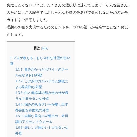
失敗したくないけれど、たくさんの選択肢に迷ってしまう…そんな皆さん
のために、この記事ではおしゃれな外壁の色選びで失敗しないための完全
ガイドをご用意しました。
理想の外観を実現するためのヒントを、プロの視点から余すことなくお伝
えします。
目次
[
hide
]
1
プロが教える！おしゃれな外壁の色13
選
1.1
1: 青みがかったホワイトのクー
ルな吹き付け外壁
1.2
2: こげ茶のガルバリウム鋼板に
よる彫刻的な外壁
1.3
3: 白と無垢材の組み合わせが織
りなす和モダンな外壁
1.4
4: 深みのあるグレーが醸し出す
都会的な雰囲気の外壁
1.5
5: 自然な風合いが魅力の、木目
調のアクセントウォール
1.6
6: 赤レンガ調のレトロモダンな
外壁