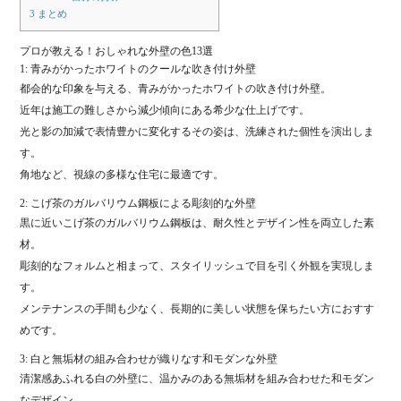
3
まとめ
プロが教える！おしゃれな外壁の色13選
1: 青みがかったホワイトのクールな吹き付け外壁
都会的な印象を与える、青みがかったホワイトの吹き付け外壁。
近年は施工の難しさから減少傾向にある希少な仕上げです。
光と影の加減で表情豊かに変化するその姿は、洗練された個性を演出しま
す。
角地など、視線の多様な住宅に最適です。
2: こげ茶のガルバリウム鋼板による彫刻的な外壁
黒に近いこげ茶のガルバリウム鋼板は、耐久性とデザイン性を両立した素
材。
彫刻的なフォルムと相まって、スタイリッシュで目を引く外観を実現しま
す。
メンテナンスの手間も少なく、長期的に美しい状態を保ちたい方におすす
めです。
3: 白と無垢材の組み合わせが織りなす和モダンな外壁
清潔感あふれる白の外壁に、温かみのある無垢材を組み合わせた和モダン
なデザイン。