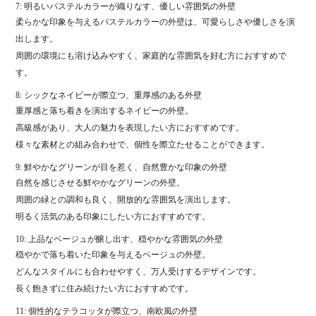
7: 明るいパステルカラーが織りなす、優しい雰囲気の外壁
柔らかな印象を与えるパステルカラーの外壁は、可愛らしさや優しさを演
出します。
周囲の環境にも溶け込みやすく、家庭的な雰囲気を好む方におすすめで
す。
8: シックなネイビーが際立つ、重厚感のある外壁
重厚感と落ち着きを演出するネイビーの外壁。
高級感があり、大人の魅力を表現したい方におすすめです。
様々な素材との組み合わせで、個性を際立たせることができます。
9: 鮮やかなグリーンが目を惹く、自然豊かな印象の外壁
自然を感じさせる鮮やかなグリーンの外壁。
周囲の緑との調和も良く、開放的な雰囲気を演出します。
明るく活気のある印象にしたい方におすすめです。
10: 上品なベージュが醸し出す、穏やかな雰囲気の外壁
穏やかで落ち着いた印象を与えるベージュの外壁。
どんなスタイルにも合わせやすく、万人受けするデザインです。
長く飽きずに住み続けたい方におすすめです。
11: 個性的なテラコッタが際立つ、南欧風の外壁