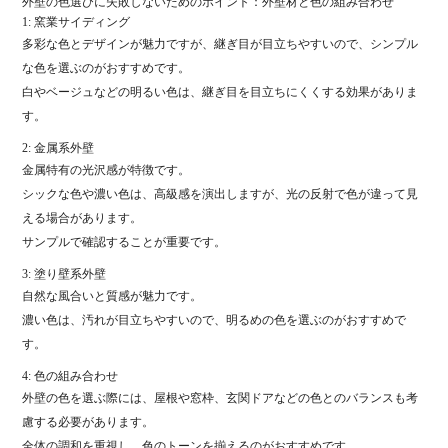
外壁の色選びに失敗しないためのポイント：外壁材と色の組み合わせ
1: 窯業サイディング
多彩な色とデザインが魅力ですが、継ぎ目が目立ちやすいので、シンプル
な色を選ぶのがおすすめです。
白やベージュなどの明るい色は、継ぎ目を目立ちにくくする効果がありま
す。
2: 金属系外壁
金属特有の光沢感が特徴です。
シックな色や濃い色は、高級感を演出しますが、光の反射で色が違って見
える場合があります。
サンプルで確認することが重要です。
3: 塗り壁系外壁
自然な風合いと質感が魅力です。
濃い色は、汚れが目立ちやすいので、明るめの色を選ぶのがおすすめで
す。
4: 色の組み合わせ
外壁の色を選ぶ際には、屋根や窓枠、玄関ドアなどの色とのバランスも考
慮する必要があります。
全体の調和を重視し、色のトーンを揃えるのがおすすめです。