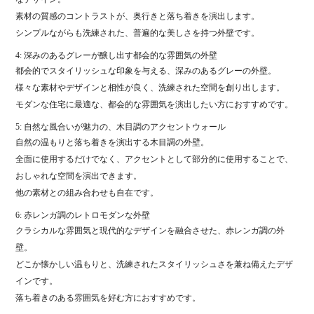
素材の質感のコントラストが、奥行きと落ち着きを演出します。
シンプルながらも洗練された、普遍的な美しさを持つ外壁です。
4: 深みのあるグレーが醸し出す都会的な雰囲気の外壁
都会的でスタイリッシュな印象を与える、深みのあるグレーの外壁。
様々な素材やデザインと相性が良く、洗練された空間を創り出します。
モダンな住宅に最適な、都会的な雰囲気を演出したい方におすすめです。
5: 自然な風合いが魅力の、木目調のアクセントウォール
自然の温もりと落ち着きを演出する木目調の外壁。
全面に使用するだけでなく、アクセントとして部分的に使用することで、
おしゃれな空間を演出できます。
他の素材との組み合わせも自在です。
6: 赤レンガ調のレトロモダンな外壁
クラシカルな雰囲気と現代的なデザインを融合させた、赤レンガ調の外
壁。
どこか懐かしい温もりと、洗練されたスタイリッシュさを兼ね備えたデザ
インです。
落ち着きのある雰囲気を好む方におすすめです。