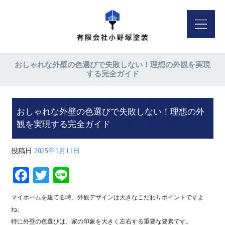
おしゃれな外壁の色選びで失敗しない！理想の外観を実現
する完全ガイド
おしゃれな外壁の色選びで失敗しない！理想の外
観を実現する完全ガイド
投稿日
2025年1月11日
Fa
T
Li
ce
wi
ne
マイホームを建てる時、外観デザインは大きなこだわりポイントですよ
bo
tte
ね。
ok
r
特に外壁の色選びは、家の印象を大きく左右する重要な要素です。