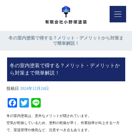
冬の室内塗装で得する？メリット・デメリットから対策ま
で簡単解説！
冬の室内塗装で得する？メリット・デメリットか
ら対策まで簡単解説！
投稿日
2024年12月24日
Fa
T
Li
ce
wi
ne
冬の室内塗装は、意外なメリットが隠されています。
bo
tte
空気が乾燥しているため、塗料の乾燥が早く、作業効率が向上する一方
ok
r
で、室温管理や換気など、注意すべき点もあります。