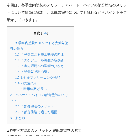
今回は、冬季室内塗装のメリット、アパート・ハイツの部分塗装のメリッ
トについて簡単に解説し、光触媒塗料についても触れながらポイントをご
紹介していきます。
目次
[
hide
]
1
□冬季室内塗装のメリットと光触媒塗
料の魅力
1.1
＊乾燥による施工効率の向上
1.2
＊スケジュール調整の容易さ
1.3
＊室内環境への影響の少なさ
1.4
＊光触媒塗料の魅力
1.5
1.セルフクリーニング機能
1.6
2.抗菌作用
1.7
3.耐用年数が長い
2
□アパート・ハイツの部分塗装のメリ
ット
2.1
＊部分塗装のメリット
2.2
＊部分塗装に適した場面
3
□まとめ
□冬季室内塗装のメリットと光触媒塗料の魅力