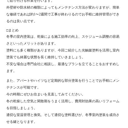
て貼り付ける作業を行います。
外壁材や防水材の種類によってもメンテナンス方法が変わりますが、簡単
な修繕であれば約1〜2週間で工事が終わりるのでお手軽に維持管理ができ
るのは良い点です。
□まとめ
冬季の室内塗装は、乾燥による施工効率の向上、スケジュール調整の容易
さといったメリットがあります。
塗料にも多く種類がありますが、今回ご紹介した光触媒塗料を活用し室内
塗装でも綺麗な状態を長く維持していきましょう。
不安な場合は専門会社に相談し、最適なプランを立てることをおすすめし
ます。
また、アパートやハイツなど定期的な部分塗装を行うことでお手軽にメン
テナンスが可能です。
今の時期にぜひお住まいを見直してみてください。
冬の乾燥した空気と閑散期をうまく活用し、費用対効果の高いリフォーム
を目指しましょう。
適切な室温管理と換気、そして適切な塗料選びが、冬季室内塗装を成功さ
せる鍵となります。