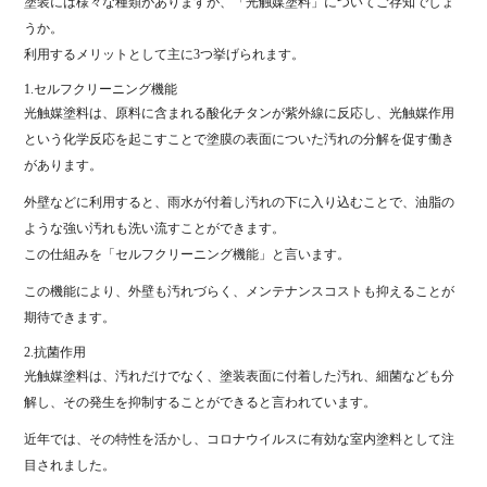
塗装には様々な種類がありますが、「光触媒塗料」についてご存知でしょ
うか。
利用するメリットとして主に3つ挙げられます。
1.セルフクリーニング機能
光触媒塗料は、原料に含まれる酸化チタンが紫外線に反応し、光触媒作用
という化学反応を起こすことで塗膜の表面についた汚れの分解を促す働き
があります。
外壁などに利用すると、雨水が付着し汚れの下に入り込むことで、油脂の
ような強い汚れも洗い流すことができます。
この仕組みを「セルフクリーニング機能」と言います。
この機能により、外壁も汚れづらく、メンテナンスコストも抑えることが
期待できます。
2.抗菌作用
光触媒塗料は、汚れだけでなく、塗装表面に付着した汚れ、細菌なども分
解し、その発生を抑制することができると言われています。
近年では、その特性を活かし、コロナウイルスに有効な室内塗料として注
目されました。