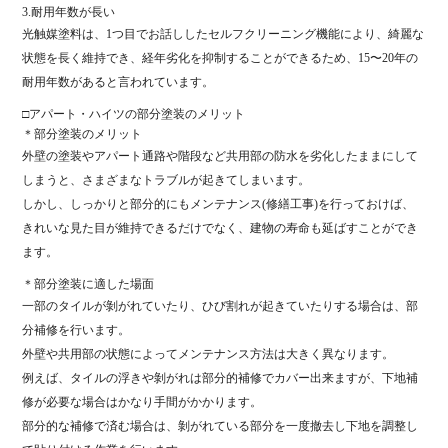
3.耐用年数が長い
光触媒塗料は、1つ目でお話ししたセルフクリーニング機能により、綺麗な
状態を長く維持でき、経年劣化を抑制することができるため、15〜20年の
耐用年数があると言われています。
□アパート・ハイツの部分塗装のメリット
＊部分塗装のメリット
外壁の塗装やアパート通路や階段など共用部の防水を劣化したままにして
しまうと、さまざまなトラブルが起きてしまいます。
しかし、しっかりと部分的にもメンテナンス(修繕工事)を行っておけば、
きれいな見た目が維持できるだけでなく、建物の寿命も延ばすことができ
ます。
＊部分塗装に適した場面
一部のタイルが剝がれていたり、ひび割れが起きていたりする場合は、部
分補修を行います。
外壁や共用部の状態によってメンテナンス方法は大きく異なります。
例えば、タイルの浮きや剝がれは部分的補修でカバー出来ますが、下地補
修が必要な場合はかなり手間がかかります。
部分的な補修で済む場合は、剝がれている部分を一度撤去し下地を調整し