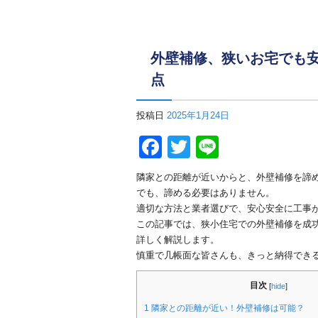
外壁補修、狭いお宅でも
点
投稿日
2025年1月24日
F
T
Li
a
wi
n
隣家との距離が近いからと、外壁補修を諦
c
tt
e
でも、諦める必要はありません。
e
er
適切な方法と業者選びで、安心安全に工事
この記事では、狭小住宅での外壁補修を成
b
詳しく解説します。
o
慎重で几帳面な皆さんも、きっと納得でき
o
目次
[
hide
]
k
1
隣家との距離が近い！外壁補修は可能？