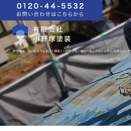
外壁補修、狭いお宅でも安心！隣家との距離が近い場合の施工方法と注意点|有限会社小