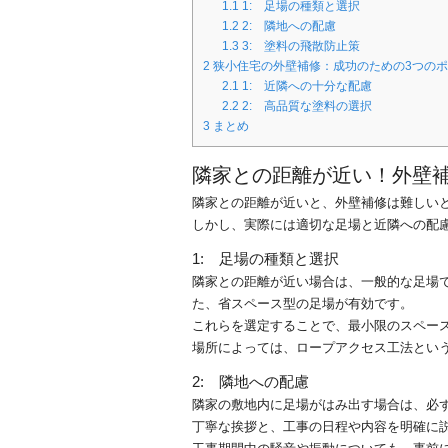
1.1
1: 足場の種類と選択
1.2
2: 隣地への配慮
1.3
3: 塗料の飛散防止策
2
狭小住宅の外壁補修：成功のための3つの
2.1
1: 近隣への十分な配慮
2.2
2: 高品質な塗料の選択
3
まとめ
隣家との距離が近い！外壁
隣家との距離が近いと、外壁補修は難しい
しかし、実際には適切な足場と近隣への配
1: 足場の種類と選択
隣家との距離が近い場合は、一般的な足場
た、省スペース型の足場が有効です。
これらを選定することで、最小限のスペー
場所によっては、ロープアクセス工法とい
2: 隣地への配慮
隣家の敷地内に足場がはみ出す場合は、必
丁寧な挨拶と、工事の日程や内容を明確に