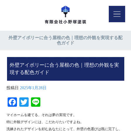
外壁アイボリーに合う屋根の色｜理想の外観を実現する配
色ガイド
外壁アイボリーに合う屋根の色｜理想の外観を実
現する配色ガイド
投稿日
2025年1月28日
Fa
T
Li
ce
wi
ne
マイホームを建てる、それは夢の実現です。
bo
tte
特に外観デザインには、こだわりたいですよね。
ok
r
洗練されたデザインを好むあなたにとって、外壁の色選びは既に完了し、