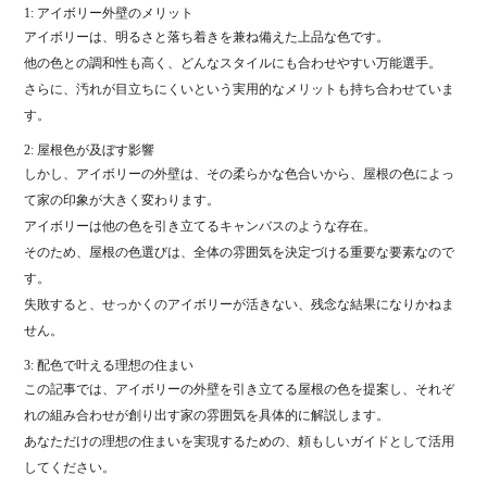
1: アイボリー外壁のメリット
アイボリーは、明るさと落ち着きを兼ね備えた上品な色です。
他の色との調和性も高く、どんなスタイルにも合わせやすい万能選手。
さらに、汚れが目立ちにくいという実用的なメリットも持ち合わせていま
す。
2: 屋根色が及ぼす影響
しかし、アイボリーの外壁は、その柔らかな色合いから、屋根の色によっ
て家の印象が大きく変わります。
アイボリーは他の色を引き立てるキャンバスのような存在。
そのため、屋根の色選びは、全体の雰囲気を決定づける重要な要素なので
す。
失敗すると、せっかくのアイボリーが活きない、残念な結果になりかねま
せん。
3: 配色で叶える理想の住まい
この記事では、アイボリーの外壁を引き立てる屋根の色を提案し、それぞ
れの組み合わせが創り出す家の雰囲気を具体的に解説します。
あなただけの理想の住まいを実現するための、頼もしいガイドとして活用
してください。