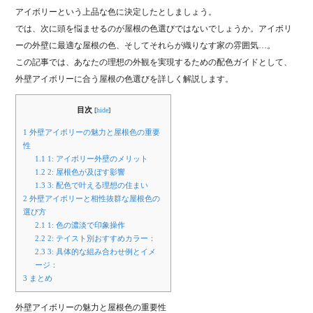
アイボリーという上品な色に決定したとしましょう。
では、次に頭を悩ませるのが屋根の色選びではないでしょうか。アイボリ
ーの外壁に最適な屋根の色、そしてそれらが織りなす家の雰囲気…。
この記事では、あなたの理想の外観を実現するための配色ガイドとして、
外壁アイボリーに合う屋根の色選びを詳しく解説します。
目次
[
hide
]
1
外壁アイボリーの魅力と屋根色の重要
性
1.1
1: アイボリー外壁のメリット
1.2
2: 屋根色が及ぼす影響
1.3
3: 配色で叶える理想の住まい
2
外壁アイボリーと相性抜群な屋根色の
選び方
2.1
1: 色の濃淡で印象操作
2.2
2: テイスト別おすすめカラー：
2.3
3: 具体的な組み合わせ例とイメ
ージ：
3
まとめ
外壁アイボリーの魅力と屋根色の重要性