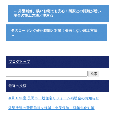
←
外壁補修、狭いお宅でも安心！隣家との距離が近い
場合の施工方法と注意点
冬のコーキング硬化時間と対策！失敗しない施工方法
→
ブログトップ
最近の投稿
令和８年度 長岡市一般住宅リフォーム補助金のお知らせ
外壁塗装の費用負担を軽減！火災保険・経年劣化対策