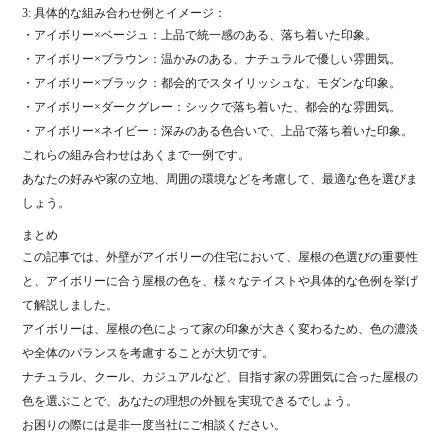
3: 具体的な組み合わせ例とイメージ：
・アイボリー×ベージュ：上品で統一感のある、落ち着いた印象。
・アイボリー×ブラウン：温かみのある、ナチュラルで優しい雰囲気。
・アイボリー×ブラック：都会的でスタイリッシュな、モダンな印象。
・アイボリー×ダークグレー：シックで落ち着いた、都会的な雰囲気。
・アイボリー×ネイビー：深みのある色合いで、上品で落ち着いた印象。
これらの組み合わせはあくまで一例です。
あなたの好みや家の立地、周囲の環境などを考慮して、最適な色を選びま
しょう。
まとめ
この記事では、外壁がアイボリーの住宅において、屋根の色選びの重要性
と、アイボリーに合う屋根の色を、様々なテイストや具体的な色例を挙げ
て解説しました。
アイボリーは、屋根の色によって家の印象が大きく変わるため、色の濃淡
や全体のバランスを考慮することが大切です。
ナチュラル、クール、カジュアルなど、目指す家の雰囲気に合った屋根の
色を選ぶことで、あなたの理想の外観を実現できるでしょう。
お困りの際には是非一度当社にご相談ください。